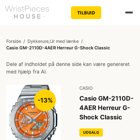
TILBUID
Forside
/
Dykkerure,Ur med lænke
/
Casio GM-2110D-4AER Herreur G-Shock Classic
Dele af indholdet på denne side kan være genereret
med hjælp fra AI.
CASIO
Casio GM-2110D-
-13%
4AER Herreur G-
Shock Classic
UDSALG