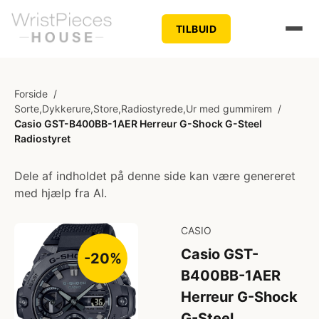
TILBUID
Forside
/
Sorte,Dykkerure,Store,Radiostyrede,Ur med gummirem
/
Casio GST-B400BB-1AER Herreur G-Shock G-Steel
Radiostyret
Dele af indholdet på denne side kan være genereret
med hjælp fra AI.
CASIO
Casio GST-
-20%
B400BB-1AER
Herreur G-Shock
G-Steel