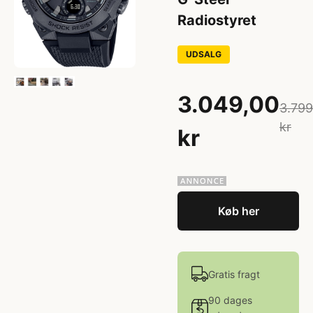
Radiostyret
UDSALG
3.049,00
3.799
kr
kr
Køb her
Gratis fragt
90 dages