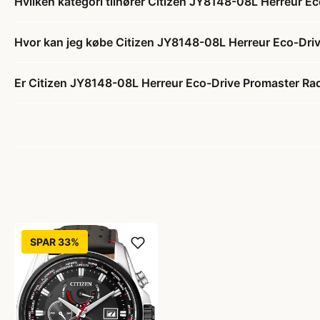
Hvilken kategori tilhører Citizen JY8148-08L Herreur E
Hvor kan jeg købe Citizen JY8148-08L Herreur Eco-Dri
Er Citizen JY8148-08L Herreur Eco-Drive Promaster Rad
SPAR 33%