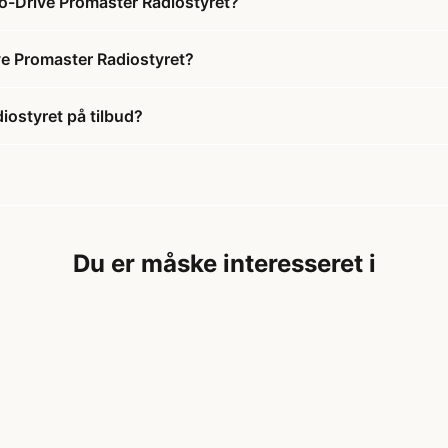
co-Drive Promaster Radiostyret?
ve Promaster Radiostyret?
iostyret på tilbud?
Du er måske interesseret i