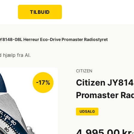
TILBUID
JY8148-08L Herreur Eco-Drive Promaster Radiostyret
 hjælp fra AI.
CITIZEN
Citizen JY814
-17%
Promaster Rad
UDSALG
4.995,00 kr