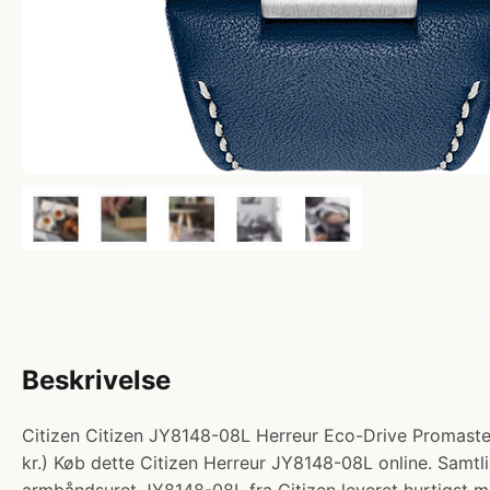
Beskrivelse
Citizen Citizen JY8148-08L Herreur Eco-Drive Promaster
kr.) Køb dette Citizen Herreur JY8148-08L online. Samtli
armbåndsuret JY8148-08L fra Citizen leveret hurtigst mu