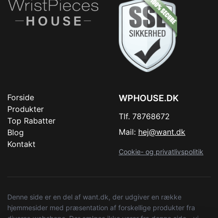
Forside
WPHOUSE.DK
Produkter
Tlf. 78768672
Top Rabatter
Mail:
hej@want.dk
Blog
Kontakt
Cookie- og privatlivspolitik
Denne side er en del af want.dk, der udgiver en række
hjemmesider med præsentation af forskellige produkter fra