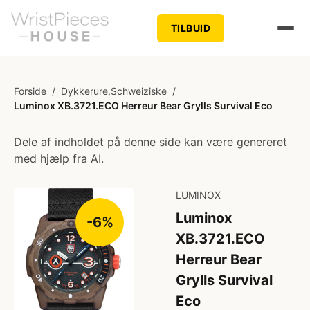
TILBUID
Forside
/
Dykkerure,Schweiziske
/
Luminox XB.3721.ECO Herreur Bear Grylls Survival Eco
Dele af indholdet på denne side kan være genereret
med hjælp fra AI.
LUMINOX
Luminox
-6%
XB.3721.ECO
Herreur Bear
Grylls Survival
Eco