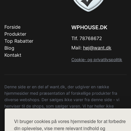
Forside
WPHOUSE.DK
Produkter
Tlf. 78768672
Top Rabatter
Mail:
hej@want.dk
Blog
Kontakt
Cookie- og privatlivspolitik
Denne side er en del af want.dk, der udgiver en række
hjemmesider med præsentation af forskellige produkter fra
diverse webshops. Der sælges ikke varer fra denne side - vi
henviser til de shops, som sælger varen. Vi har heller ikke
varerne på lager.
Vi bruger cookies på vores hjemmeside for at forbedre
© 2026 wphouse.dk. Alle rettigheder forbeholdes.
din oplevelse, vise mere relevant indhold og