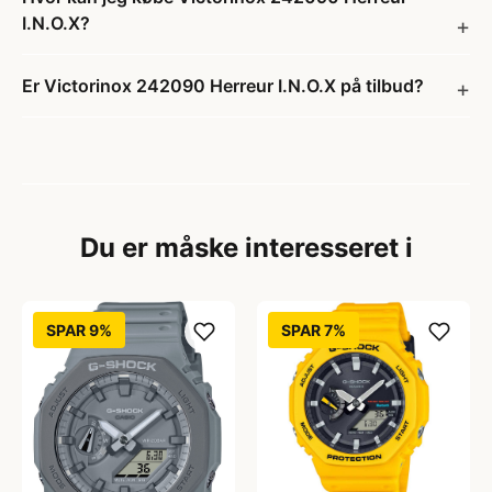
I.N.O.X?
Er Victorinox 242090 Herreur I.N.O.X på tilbud?
Du er måske interesseret i
SPAR 9%
SPAR 7%