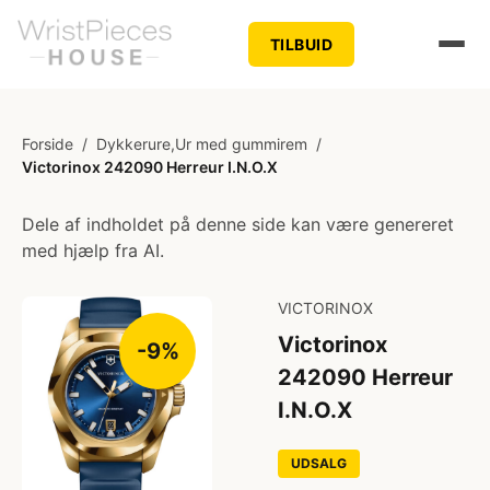
TILBUID
Forside
/
Dykkerure,Ur med gummirem
/
Victorinox 242090 Herreur I.N.O.X
Dele af indholdet på denne side kan være genereret
med hjælp fra AI.
VICTORINOX
Victorinox
-9%
242090 Herreur
I.N.O.X
UDSALG