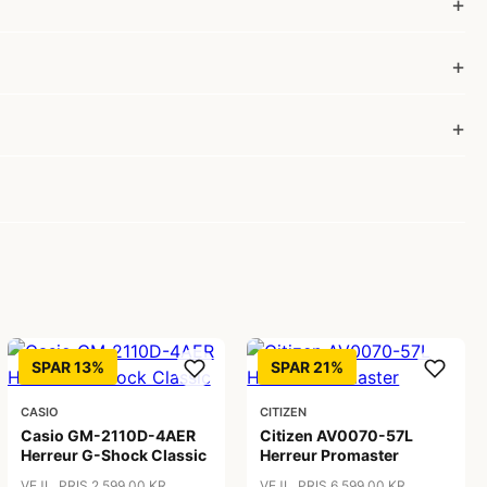
SPAR 13%
SPAR 21%
CASIO
CITIZEN
Casio GM-2110D-4AER
Citizen AV0070-57L
Herreur G-Shock Classic
Herreur Promaster
VEJL. PRIS 2.599,00 KR
VEJL. PRIS 6.599,00 KR