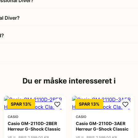
essional Diver?
al Diver?
d?
Du er måske interesseret i
SPAR 13%
SPAR 13%
CASIO
CASIO
Casio GM-2110D-2BER
Casio GM-2110D-3AER
Herreur G-Shock Classic
Herreur G-Shock Classic
VEJL. PRIS 2.599,00 KR
VEJL. PRIS 2.599,00 KR