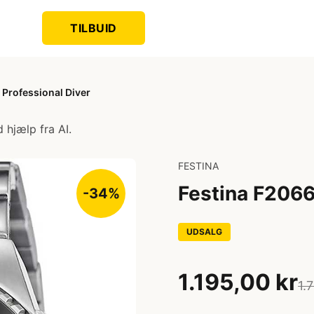
TILBUID
 Professional Diver
 hjælp fra AI.
FESTINA
Festina F2066
-34%
UDSALG
1.195,00 kr
1.