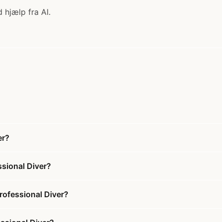
 hjælp fra AI.
er?
sional Diver?
rofessional Diver?