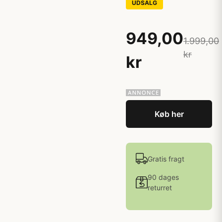
UDSALG
949,00
1.999,00
kr
kr
Køb her
Gratis fragt
90 dages
returret