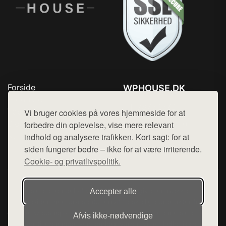
Forside
WPHOUSE.DK
Produkter
Tlf. 78768672
Top Rabatter
Vi bruger cookies på vores hjemmeside for at
Mail:
hej@want.dk
Blog
forbedre din oplevelse, vise mere relevant
Kontakt
indhold og analysere trafikken. Kort sagt: for at
Cookie- og privatlivspolitik
siden fungerer bedre – ikke for at være irriterende.
Cookie- og privatlivspolitik.
Denne side er en del af want.dk, der udgiver en række
Accepter alle
hjemmesider med præsentation af forskellige produkter fra
diverse webshops. Der sælges ikke varer fra denne side - vi
Afvis ikke‑nødvendige
henviser til de shops, som sælger varen. Vi har heller ikke